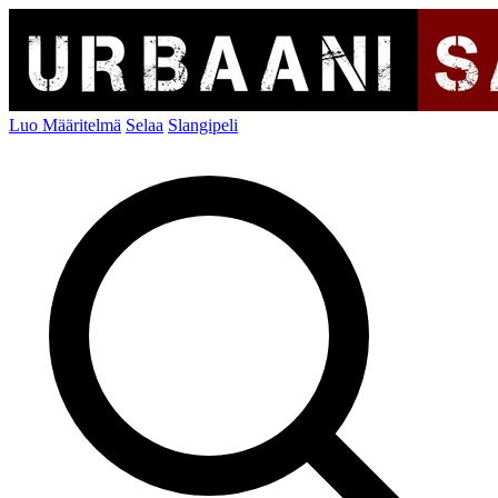
Luo Määritelmä
Selaa
Slangipeli