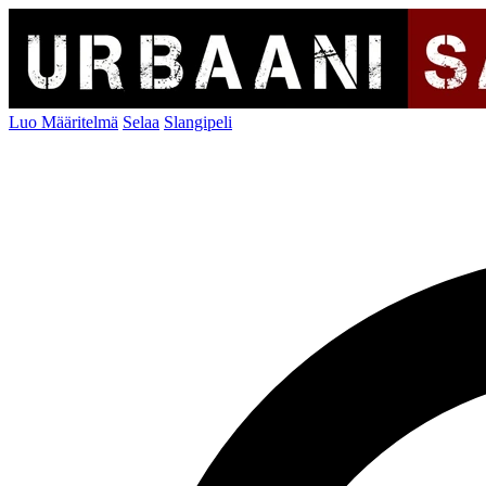
Luo Määritelmä
Selaa
Slangipeli