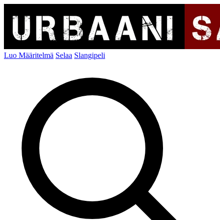
Luo Määritelmä
Selaa
Slangipeli