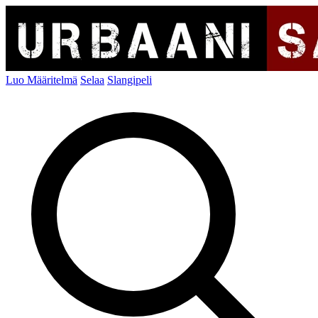
Luo Määritelmä
Selaa
Slangipeli