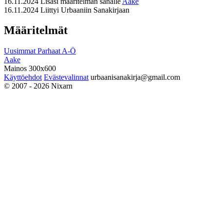
16.11.2024
Lisäsi määritelmän sanalle
Aake
16.11.2024
Liittyi Urbaaniin Sanakirjaan
Määritelmät
Uusimmat
Parhaat
A-Ö
Aake
Mainos 300x600
Käyttöehdot
Evästevalinnat
urbaanisanakirja@gmail.com
© 2007 - 2026 Nixarn