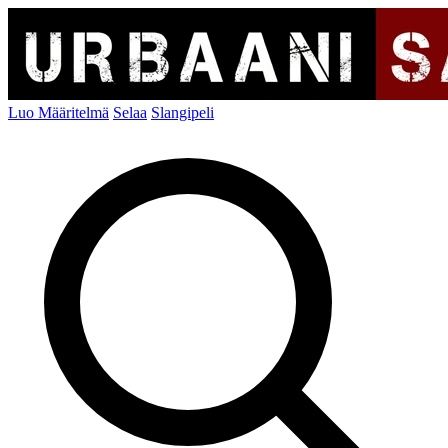
Luo Määritelmä
Selaa
Slangipeli