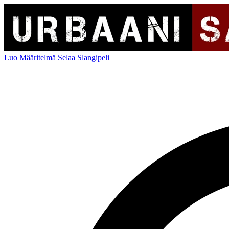
Luo Määritelmä
Selaa
Slangipeli