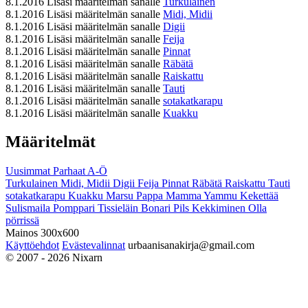
8.1.2016
Lisäsi määritelmän sanalle
Turkulainen
8.1.2016
Lisäsi määritelmän sanalle
Midi, Midii
8.1.2016
Lisäsi määritelmän sanalle
Digii
8.1.2016
Lisäsi määritelmän sanalle
Feija
8.1.2016
Lisäsi määritelmän sanalle
Pinnat
8.1.2016
Lisäsi määritelmän sanalle
Räbätä
8.1.2016
Lisäsi määritelmän sanalle
Raiskattu
8.1.2016
Lisäsi määritelmän sanalle
Tauti
8.1.2016
Lisäsi määritelmän sanalle
sotakatkarapu
8.1.2016
Lisäsi määritelmän sanalle
Kuakku
Määritelmät
Uusimmat
Parhaat
A-Ö
Turkulainen
Midi, Midii
Digii
Feija
Pinnat
Räbätä
Raiskattu
Tauti
sotakatkarapu
Kuakku
Marsu
Pappa
Mamma
Yammu
Kekettää
Sulismaila
Pomppari
Tissieläin
Bonari
Pils
Kekkiminen
Olla
pörrissä
Mainos 300x600
Käyttöehdot
Evästevalinnat
urbaanisanakirja@gmail.com
© 2007 - 2026 Nixarn