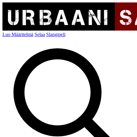
Luo Määritelmä
Selaa
Slangipeli