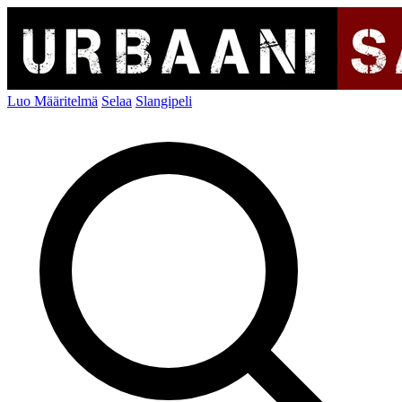
Luo Määritelmä
Selaa
Slangipeli