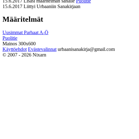
15.6.2017
Lisäsi määritelmän sanalle
Puolitie
15.6.2017
Liittyi Urbaaniin Sanakirjaan
Määritelmät
Uusimmat
Parhaat
A-Ö
Puolitie
Mainos 300x600
Käyttöehdot
Evästevalinnat
urbaanisanakirja@gmail.com
© 2007 - 2026 Nixarn