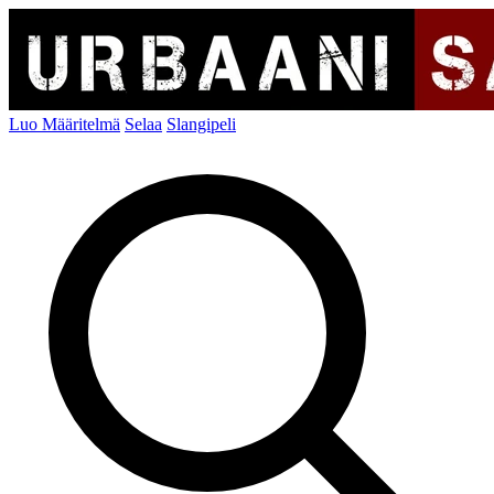
Luo Määritelmä
Selaa
Slangipeli