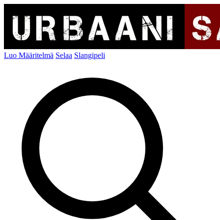
Luo Määritelmä
Selaa
Slangipeli