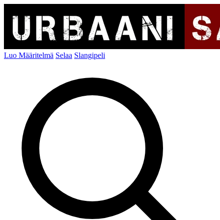
Luo Määritelmä
Selaa
Slangipeli