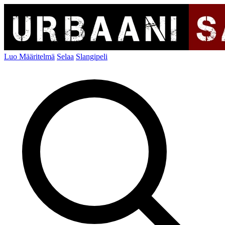
Luo Määritelmä
Selaa
Slangipeli