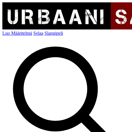
Luo Määritelmä
Selaa
Slangipeli