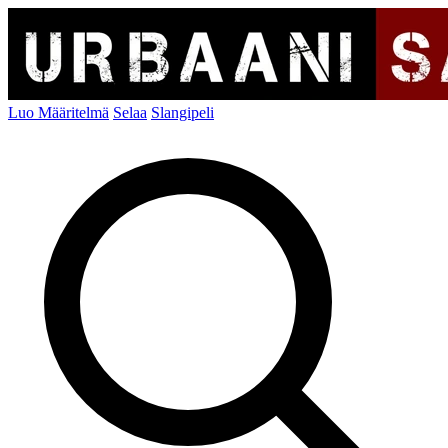
Luo Määritelmä
Selaa
Slangipeli