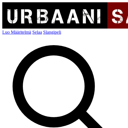
Luo Määritelmä
Selaa
Slangipeli