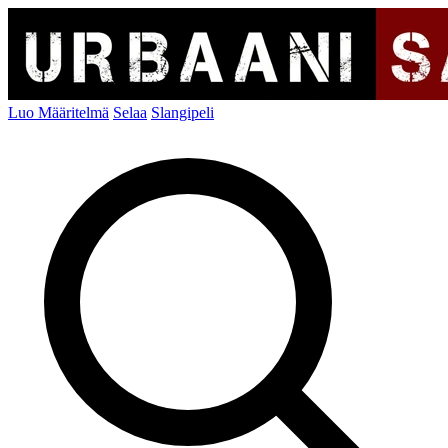
Luo Määritelmä
Selaa
Slangipeli