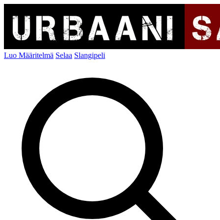
Luo Määritelmä
Selaa
Slangipeli