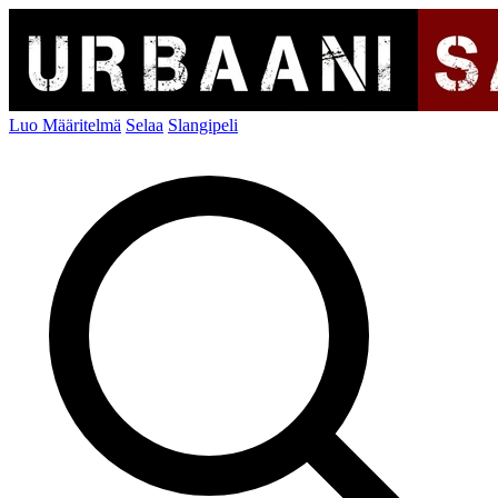
Luo Määritelmä
Selaa
Slangipeli