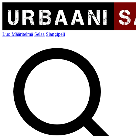
Luo Määritelmä
Selaa
Slangipeli