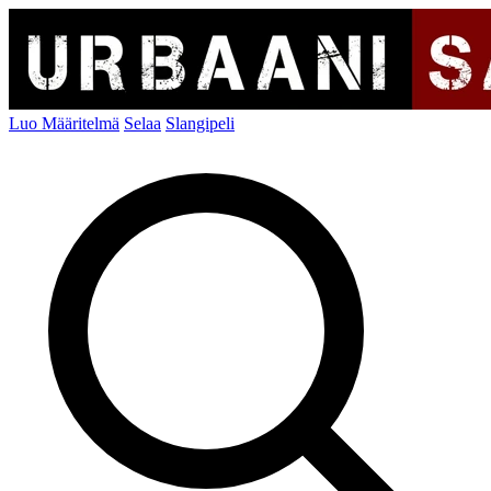
Luo Määritelmä
Selaa
Slangipeli