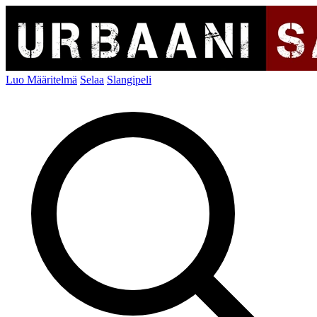
Luo Määritelmä
Selaa
Slangipeli