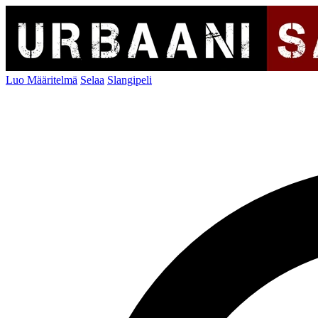
Luo Määritelmä
Selaa
Slangipeli