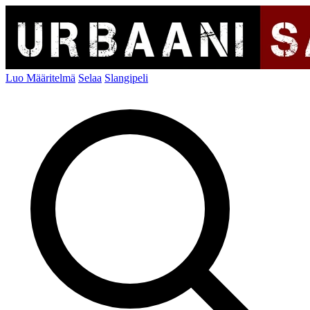
Luo Määritelmä
Selaa
Slangipeli