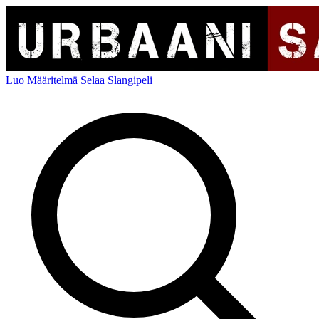
Luo Määritelmä
Selaa
Slangipeli