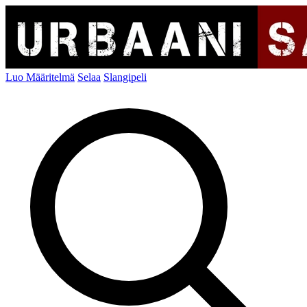
Luo Määritelmä
Selaa
Slangipeli