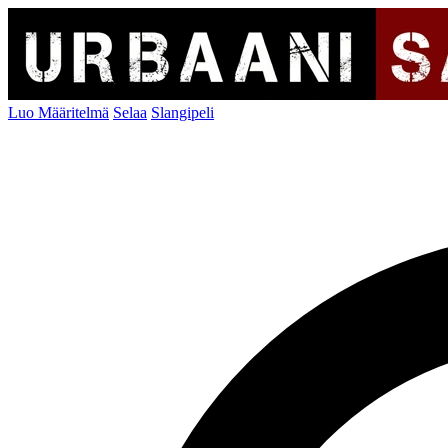
Luo Määritelmä
Selaa
Slangipeli