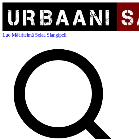
Luo Määritelmä
Selaa
Slangipeli