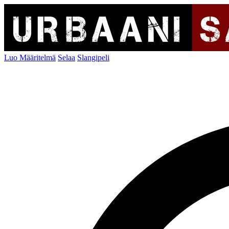
Luo Määritelmä
Selaa
Slangipeli