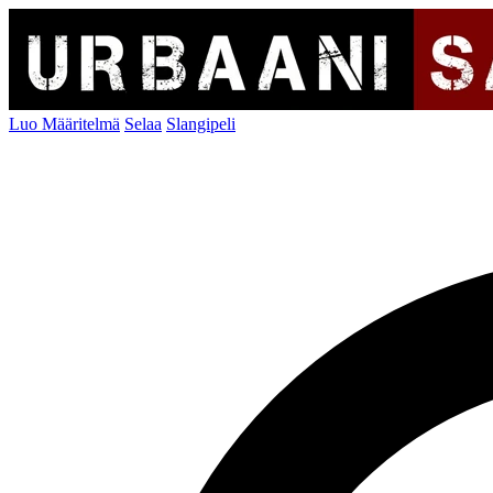
Luo Määritelmä
Selaa
Slangipeli