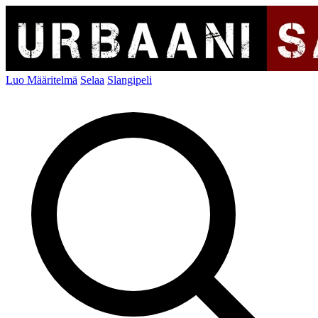
Luo Määritelmä
Selaa
Slangipeli