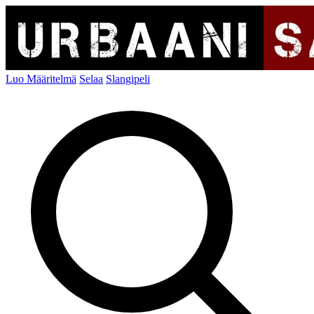
Luo Määritelmä
Selaa
Slangipeli