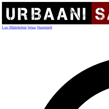
Luo Määritelmä
Selaa
Slangipeli