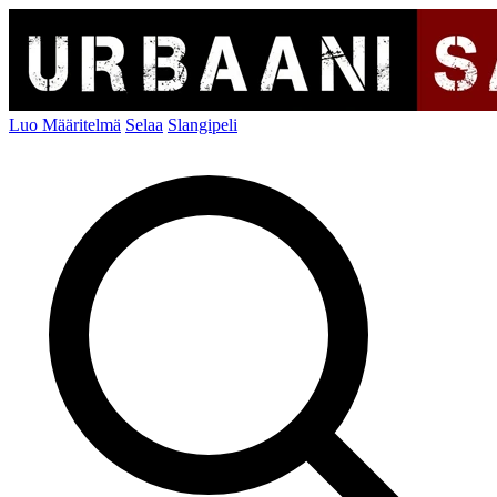
Luo Määritelmä
Selaa
Slangipeli