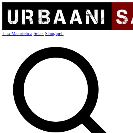
Luo Määritelmä
Selaa
Slangipeli