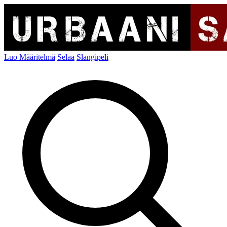
Luo Määritelmä
Selaa
Slangipeli