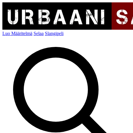
Luo Määritelmä
Selaa
Slangipeli