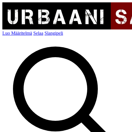
Luo Määritelmä
Selaa
Slangipeli