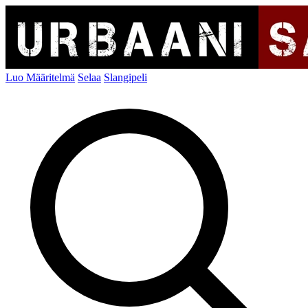
Luo Määritelmä
Selaa
Slangipeli