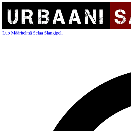
Luo Määritelmä
Selaa
Slangipeli