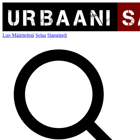
Luo Määritelmä
Selaa
Slangipeli