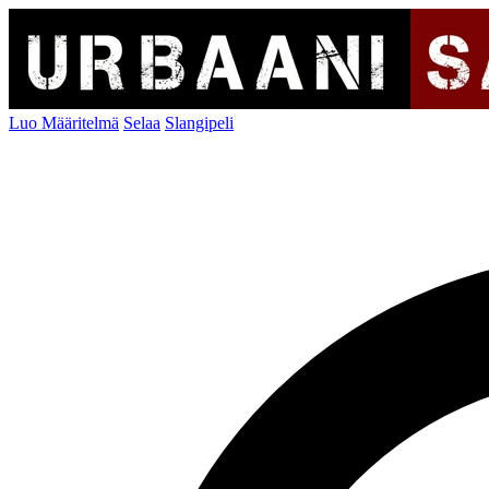
Luo Määritelmä
Selaa
Slangipeli