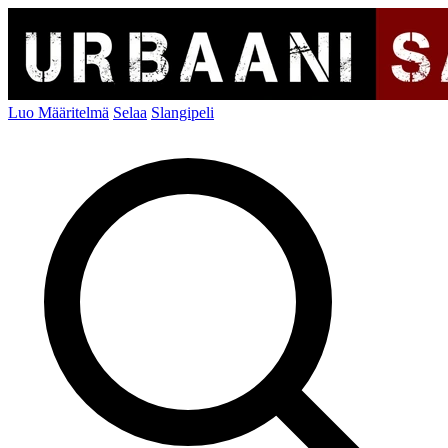
Luo Määritelmä
Selaa
Slangipeli