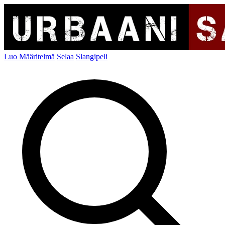
Luo Määritelmä
Selaa
Slangipeli