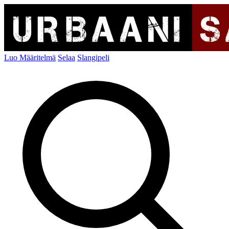
Luo Määritelmä
Selaa
Slangipeli