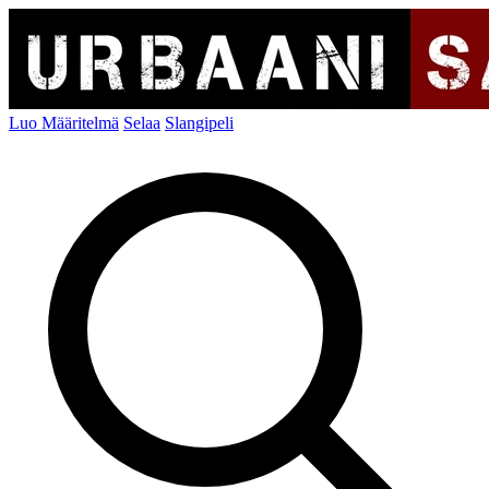
Luo Määritelmä
Selaa
Slangipeli