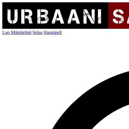
Luo Määritelmä
Selaa
Slangipeli