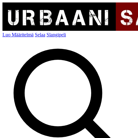
Luo Määritelmä
Selaa
Slangipeli