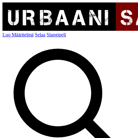
Luo Määritelmä
Selaa
Slangipeli