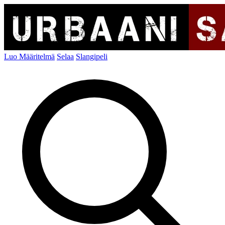
Luo Määritelmä
Selaa
Slangipeli