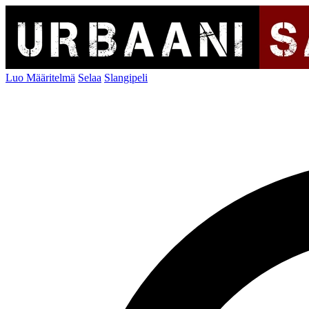
Luo Määritelmä
Selaa
Slangipeli